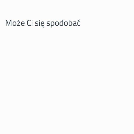
Może Ci się spodobać
Zebra z kubkiem kawy
PINBOX
25,00 zl