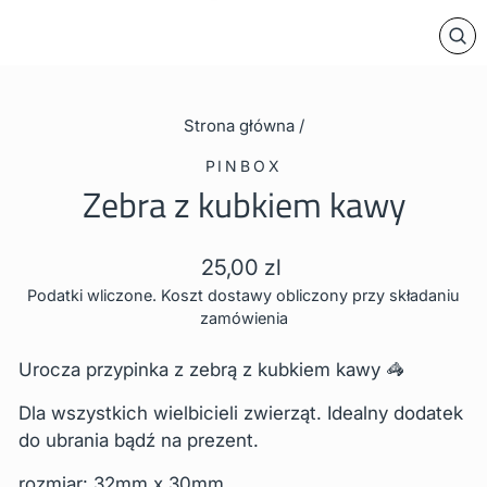
ZA
Strona główna
/
PINBOX
Zebra z kubkiem kawy
Cena
25,00 zl
regularna
Podatki wliczone. Koszt dostawy obliczony przy składaniu
zamówienia
Urocza przypinka z
zebrą
z kubkiem kawy
🦓
Dla wszystkich wielbicieli
zwierząt
. Idealny dodatek
do ubrania bądź na prezent.
rozmiar: 32mm x 30mm