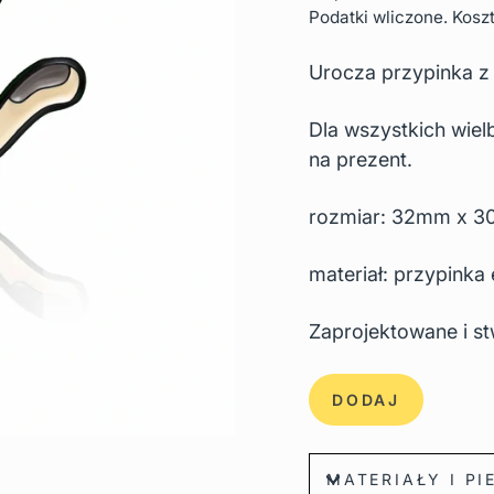
regularna
Podatki wliczone. Kosz
Urocza przypinka z
Dla wszystkich wielb
na prezent.
rozmiar: 32mm x 
materiał: przypinka
Zaprojektowane i s
DODAJ
MATERIAŁY I P