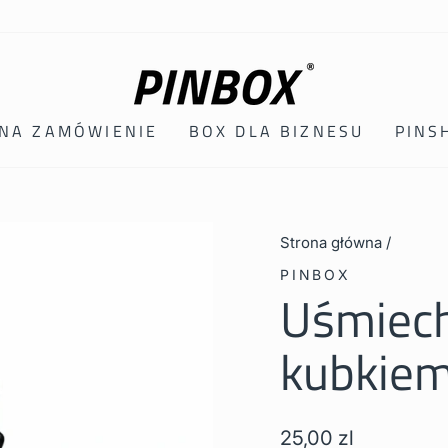
 NA ZAMÓWIENIE
BOX DLA BIZNESU
PINS
Strona główna
/
PINBOX
Uśmiech
kubkie
Cena
25,00 zl