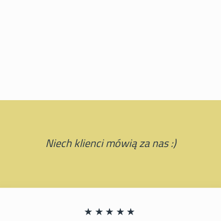
Niech klienci mówią za nas :)
★★★★★