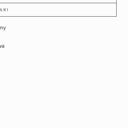
ŁKI
amy
a
wa