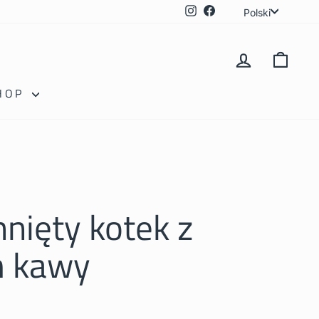
Język
Instagram
Facebook
Polski
ZALOGUJ
KOS
HOP
nięty kotek z
m kawy