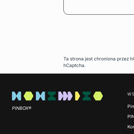
WYŚLIJ
Ta strona jest chroniona przez 
hCaptcha.
W
Pi
PINBOX
®
PI
Ko