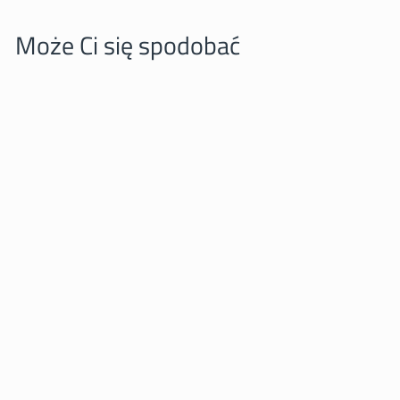
Może Ci się spodobać
Urząd Miasta Gdynia
PINBOX.EU
25,00 zl