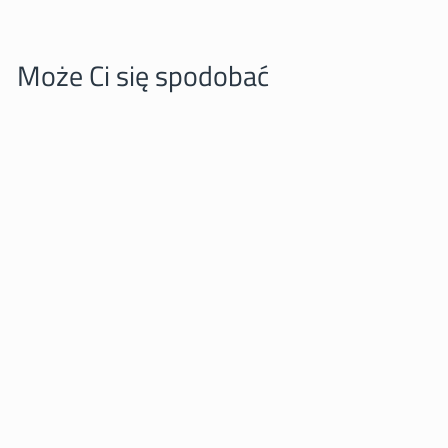
Może Ci się spodobać
Kot jedzący hamburgera
PINBOX
25,00 zl