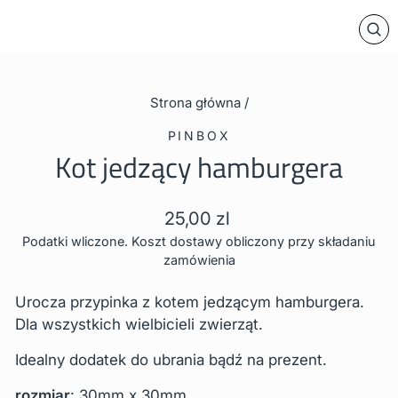
ZA
Strona główna
/
PINBOX
Kot jedzący hamburgera
Cena
25,00 zl
regularna
Podatki wliczone. Koszt dostawy obliczony przy składaniu
zamówienia
Urocza przypinka z kotem jedzącym hamburgera.
Dla wszystkich wielbicieli zwierząt.
Idealny dodatek do ubrania bądź na prezent.
rozmiar
: 30mm x 30mm