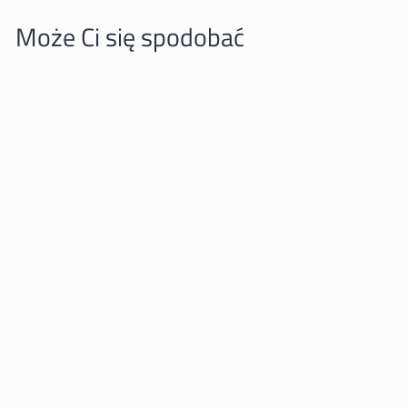
Może Ci się spodobać
Hala Targowa w
Budapeszcie
PINBOX.EU
25,00 zl